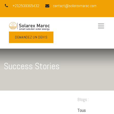
+212539365432
contact@solarexmaroc.com
DEMANDEZ UN DEVIS
Success Stories
Blogs :
Tous