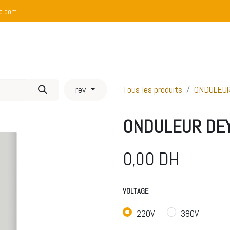
c.com
propos
Nos Services
Boutique
Nos Réalisations
rev
Tous les produits
ONDULEUR
ONDULEUR DEY
0,00
DH
VOLTAGE
220V
380V