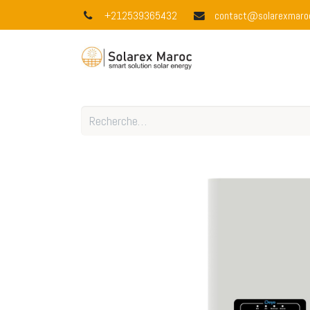
+212539365432
contact@solarexmaro
Accueil
À 