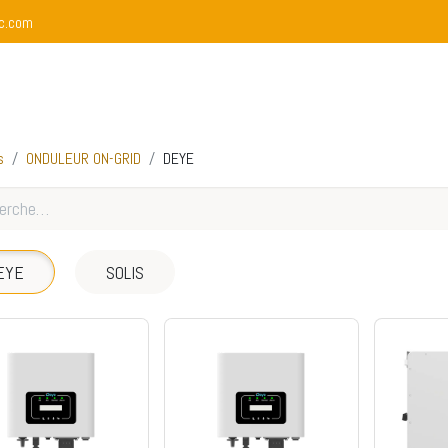
c.com
propos
Nos Services
Boutique
Nos Réalisations
s
ONDULEUR ON-GRID
DEYE
EYE
SOLIS