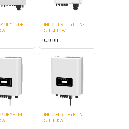
R DEYE ON-
ONDULEUR DEYE ON-
 KW
GRID 40 KW
0,00
DH
Contact
+212 539 365 432
49 Rue Soudan Assaada Tanger Maroc
R DEYE ON-
ONDULEUR DEYE ON-
 KW
GRID 6 KW