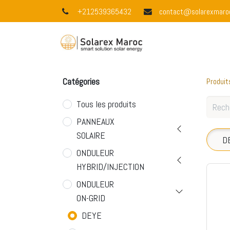
+212539365432
contact@solarexmaro
Accueil
À 
Catégories
Produit
Tous les produits
PANNEAUX
SOLAIRE
D
ONDULEUR
HYBRID/INJECTION
ONDULEUR
ON-GRID
DEYE