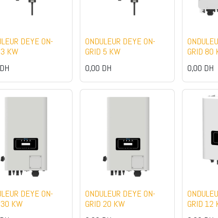
LEUR DEYE ON-
ONDULEUR DEYE ON-
ONDULEU
 3 KW
GRID 5 KW
GRID 80
DH
0,00
DH
0,00
DH
Explore
NOS RÉALISATION
à propos de nous
Installation on-grid
Nos Services
Installation hybride
FAQs
Installation de Pompage Solaire
Page des avis
Installation On-Grid
Demandez un Devis
Installation Hybride
LEUR DEYE ON-
ONDULEUR DEYE ON-
ONDULEU
 30 KW
GRID 20 KW
GRID 12