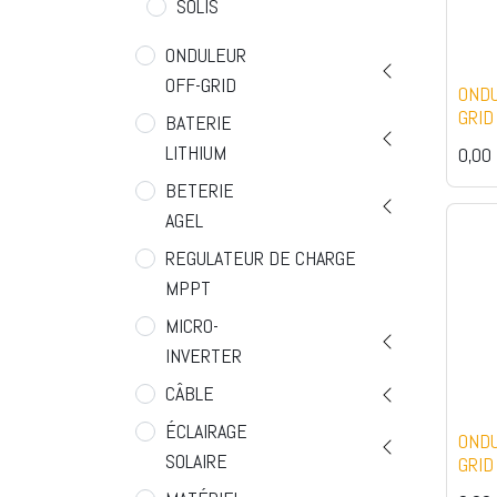
SOLIS
ONDULEUR
OFF-GRID
ONDU
GRID
BATERIE
LITHIUM
0,00
BETERIE
AGEL
REGULATEUR DE CHARGE
MPPT
MICRO-
Solarex Maroc, entreprise pionnière de
INVERTER
l’énergie solaire fondée en 2018, vise
CÂBLE
à promouvoir un mode de vie durable
et respectueux de l’environnement.
ÉCLAIRAGE
ONDU
SOLAIRE
GRID