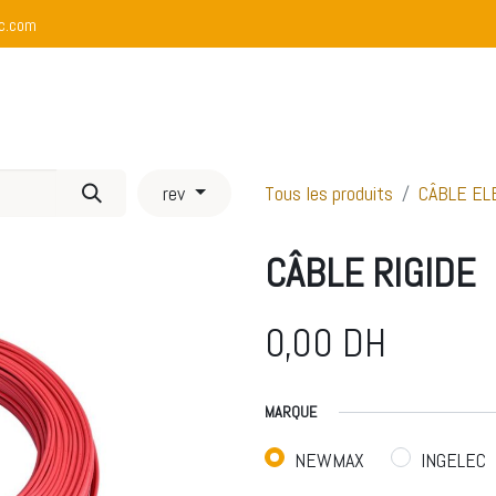
c.com
propos
Nos Services
Boutique
Nos Réalisations
rev
Tous les produits
CÂBLE EL
CÂBLE RIGIDE
0,00
DH
MARQUE
NEWMAX
INGELEC