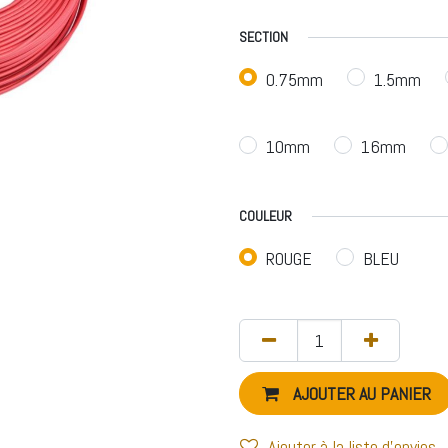
SECTION
0.75mm
1.5mm
10mm
16mm
COULEUR
ROUGE
BLEU
AJOUTER AU PANIER
Ajouter à la liste d'envies