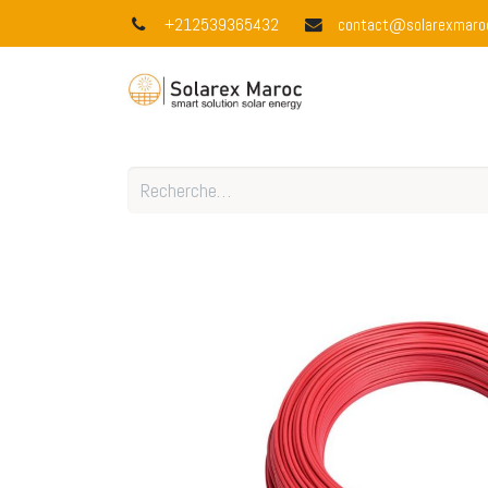
+212539365432
contact@solarexmaro
Accueil
À 