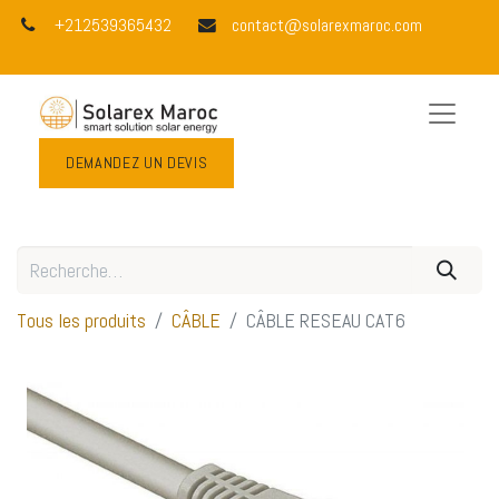
+212539365432
contact@solarexmaroc.com
DEMANDEZ UN DEVIS
Tous les produits
CÂBLE
CÂBLE RESEAU CAT6