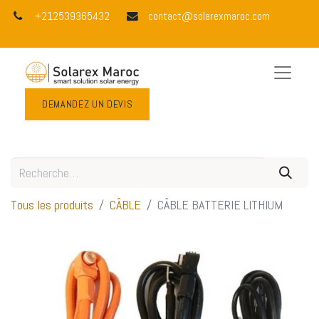
+212539365432
contact@solarexmaroc.com
DEMANDEZ UN DEVIS
Tous les produits
CÂBLE
CÂBLE BATTERIE LITHIUM